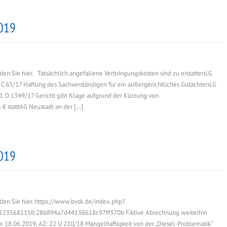
2019
den Sie hier. Tatsächlich angefallene Verbringungskosten sind zu erstattenLG
 C 65/17 Haftung des Sachverständigen für ein außergerichtliches GutachtenLG
61 O 1349/17 Gericht gibt Klage aufgrund der Kürzung von
 € stattAG Neustadt an der […]
2019
den Sie hier. https://www.bvsk.de/index.php?
3568115fc28b894a7d44138618c97ff370b Fiktive Abrechnung weiterhin
om 18.06.2019, AZ: 22 U 210/18 Mangelhaftigkeit von der „Diesel-Problematik“