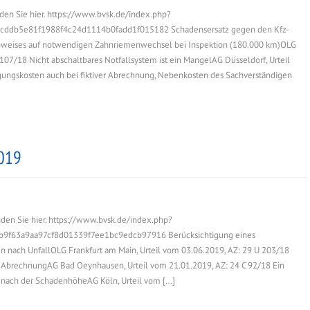
den Sie hier. https://www.bvsk.de/index.php?
db5e81f1988f4c24d1114b0fadd1f015182 Schadensersatz gegen den Kfz-
inweises auf notwendigen Zahnriemenwechsel bei Inspektion (180.000 km)OLG
107/18 Nicht abschaltbares Notfallsystem ist ein MangelAG Düsseldorf, Urteil
gungskosten auch bei fiktiver Abrechnung, Nebenkosten des Sachverständigen
2019
nden Sie hier. https://www.bvsk.de/index.php?
f63a9aa97cf8d01339f7ee1bc9edcb97916 Berücksichtigung eines
 nach UnfallOLG Frankfurt am Main, Urteil vom 03.06.2019, AZ: 29 U 203/18
ver AbrechnungAG Bad Oeynhausen, Urteil vom 21.01.2019, AZ: 24 C 92/18 Ein
n nach der SchadenhöheAG Köln, Urteil vom […]