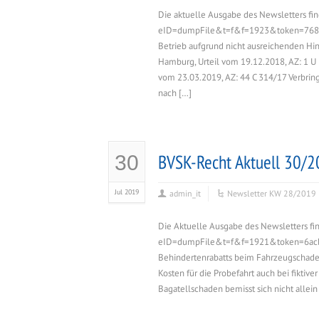
Die aktuelle Ausgabe des Newsletters fin
eID=dumpFile&t=f&f=1923&token=768cd
Betrieb aufgrund nicht ausreichenden H
Hamburg, Urteil vom 19.12.2018, AZ: 1 U 
vom 23.03.2019, AZ: 44 C 314/17 Verbrin
nach […]
BVSK-Recht Aktuell 30/
30
Jul 2019
admin_it
Newsletter KW 28/2019
Die Aktuelle Ausgabe des Newsletters fi
eID=dumpFile&t=f&f=1921&token=6acb9
Behindertenrabatts beim Fahrzeugschaden
Kosten für die Probefahrt auch bei fikti
Bagatellschaden bemisst sich nicht allei