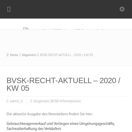
Home
Allgemein
BVSK-RECHT-AKTUELL - 2020 / KW 05
BVSK-RECHT-AKTUELL – 2020 /
KW 05
admin_it
Allgemein
,
BVSK-Informationen
Die aktuelle Ausgabe des Newsletters finden Sie hier:
Gebrauchtwagenverkauf und Vorliegen eines Umgehungsgeschäfts,
Sachwalterhaftung des Verkäufers