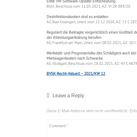
Erste VW-Software-Update-Entscheidung
BGH, Beschluss vom 11.03.2021, AZ: VI ZR 889/20
Desinfektionskosten sind zu erstatten
AG Bad Kissingen, Urteil vom 22.12.2020, AZ: 72 C 28
Reguliert die Beklagte vorgerichtlich einen Großteil d
der Abtretungserklärung berufen
AG Frankfurt am Main, Urteil vom 08.02.2021, AZ: 30 C
Werkstatt- und Prognoserisiko des Schädigers auch bei 
Mietwagenkosten nach Schwacke
AG Stuttgart, Beschluss vom 18.02.2021, AZ: 43 C 483
BVSK-Recht-Aktuell – 2021/KW 12
Leave a Reply
Deine E-Mail-Adresse wird nicht veröffentlicht.
Erfo