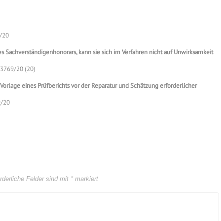
7/20
es Sachverständigenhonorars, kann sie sich im Verfahren nicht auf Unwirksamkeit
 3769/20 (20)
Vorlage eines Prüfberichts vor der Reparatur und Schätzung erforderlicher
9/20
rderliche Felder sind mit
*
markiert