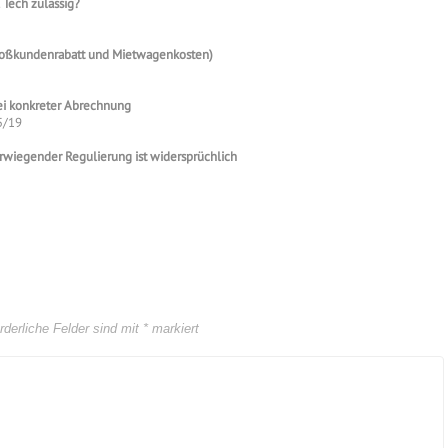
Tech zulässig?
 Großkundenrabatt und Mietwagenkosten)
bei konkreter Abrechnung
5/19
berwiegender Regulierung ist widersprüchlich
rderliche Felder sind mit
*
markiert