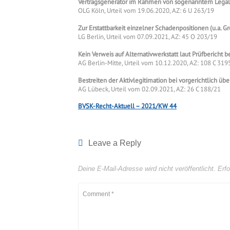
Vertragsgenerator im Rahmen von sogenanntem Legal 
OLG Köln, Urteil vom 19.06.2020, AZ: 6 U 263/19
Zur Erstattbarkeit einzelner Schadenpositionen (u.a.
LG Berlin, Urteil vom 07.09.2021, AZ: 45 O 203/19
Kein Verweis auf Alternativwerkstatt laut Prüfbericht 
AG Berlin-Mitte, Urteil vom 10.12.2020, AZ: 108 C 319
Bestreiten der Aktivlegitimation bei vorgerichtlich ü
AG Lübeck, Urteil vom 02.09.2021, AZ: 26 C 188/21
BVSK-Recht-Aktuell – 2021/KW 44
Leave a Reply
Deine E-Mail-Adresse wird nicht veröffentlicht.
Erfo