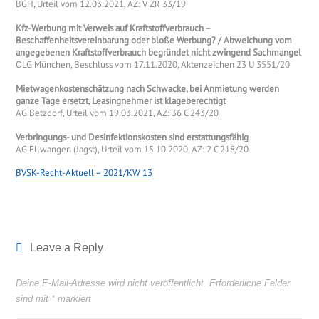
BGH, Urteil vom 12.03.2021, AZ: V ZR 33/19
Kfz-Werbung mit Verweis auf Kraftstoffverbrauch –
Beschaffenheitsvereinbarung oder bloße Werbung? / Abweichung vom
angegebenen Kraftstoffverbrauch begründet nicht zwingend Sachmangel
OLG München, Beschluss vom 17.11.2020, Aktenzeichen 23 U 3551/20
Mietwagenkostenschätzung nach Schwacke, bei Anmietung werden
ganze Tage ersetzt, Leasingnehmer ist klageberechtigt
AG Betzdorf, Urteil vom 19.03.2021, AZ: 36 C 243/20
Verbringungs- und Desinfektionskosten sind erstattungsfähig
AG Ellwangen (Jagst), Urteil vom 15.10.2020, AZ: 2 C 218/20
BVSK-Recht-Aktuell – 2021/KW 13
Leave a Reply
Deine E-Mail-Adresse wird nicht veröffentlicht.
Erforderliche Felder
sind mit
*
markiert