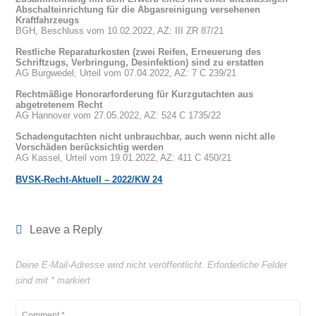
Abschalteinrichtung für die Abgasreinigung versehenen
Kraftfahrzeugs
BGH, Beschluss vom 10.02.2022, AZ: III ZR 87/21
Restliche Reparaturkosten (zwei Reifen, Erneuerung des
Schriftzugs, Verbringung, Desinfektion) sind zu erstatten
AG Burgwedel, Urteil vom 07.04.2022, AZ: 7 C 239/21
Rechtmäßige Honorarforderung für Kurzgutachten aus
abgetretenem Recht
AG Hannover vom 27.05.2022, AZ: 524 C 1735/22
Schadengutachten nicht unbrauchbar, auch wenn nicht alle
Vorschäden berücksichtig werden
AG Kassel, Urteil vom 19.01.2022, AZ: 411 C 450/21
BVSK-Recht-Aktuell – 2022/KW 24
Leave a Reply
Deine E-Mail-Adresse wird nicht veröffentlicht.
Erforderliche Felder
sind mit
*
markiert