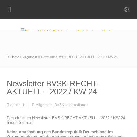
Home
Allgemein
Newsletter BVSK-RECHT-AKTUELL - 2022 / KW 24
Newsletter BVSK-RECHT-
AKTUELL – 2022 / KW 24
admin_it
Allgemein
,
BVSK-Informationen
Den aktuellen Newsletter BVSK-RECHT-AKTUELL – 2022 / KW 24
finden Sie hier:
Keine Amtshaftung des Bundesrepublik Deutschland im
Zusammenhang mit dem Erwerb eines mit einer unzulässigen