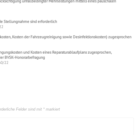
ksichtigung unfallbedingter Mehrleistungen mittels eines pauschalen
e Stellungnahme sind erforderlich
22
skosten, Kosten der Fahrzeugreinigung sowie Desinfektionskosten) zugesprochen
bringungskosten und Kosten eines Reparaturablaufplans zugesprochen,
 der BVSK-Honorarbefragung
60/22
rderliche Felder sind mit
*
markiert