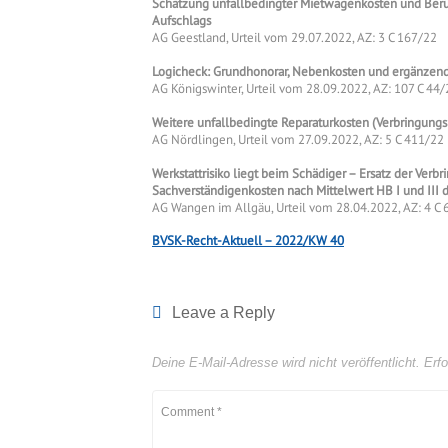
Schätzung unfallbedingter Mietwagenkosten und Berüc
Aufschlags
AG Geestland, Urteil vom 29.07.2022, AZ: 3 C 167/22
Logicheck: Grundhonorar, Nebenkosten und ergänzend
AG Königswinter, Urteil vom 28.09.2022, AZ: 107 C 44/
Weitere unfallbedingte Reparaturkosten (Verbringung
AG Nördlingen, Urteil vom 27.09.2022, AZ: 5 C 411/22
Werkstattrisiko liegt beim Schädiger – Ersatz der Ver
Sachverständigenkosten nach Mittelwert HB I und III
AG Wangen im Allgäu, Urteil vom 28.04.2022, AZ: 4 C 
BVSK-Recht-Aktuell – 2022/KW 40
Leave a Reply
Deine E-Mail-Adresse wird nicht veröffentlicht.
Erfo