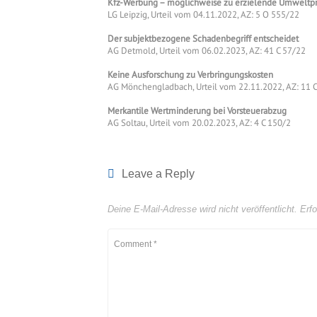
Kfz-Werbung – möglichweise zu erzielende Umweltprä
LG Leipzig, Urteil vom 04.11.2022, AZ: 5 O 555/22
Der subjektbezogene Schadenbegriff entscheidet
AG Detmold, Urteil vom 06.02.2023, AZ: 41 C 57/22
Keine Ausforschung zu Verbringungskosten
AG Mönchengladbach, Urteil vom 22.11.2022, AZ: 11 
Merkantile Wertminderung bei Vorsteuerabzug
AG Soltau, Urteil vom 20.02.2023, AZ: 4 C 150/2
Leave a Reply
Deine E-Mail-Adresse wird nicht veröffentlicht.
Erfo