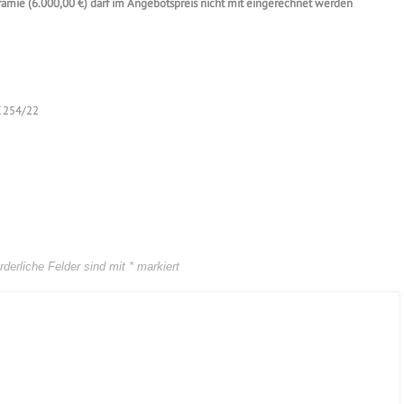
mie (6.000,00 €) darf im Angebotspreis nicht mit eingerechnet werden
C 254/22
rderliche Felder sind mit
*
markiert