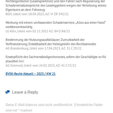
Nichteigentümer (Leasingnehmer) und den Fahrer nach Regulierung der
Schadenersatzansprüche des Leasinggebers wegen der Verletzung seines
Eigentums an dem Fahrzeug
BGH, Urteil vom 18.04.2023, AZ: VI ZR 345/21
Werbung mit einem umfassenden Schadenservice: „Alles aus einer Hand“
wettbewerbswidrig
LG Köln, Urteil vom 02.11.2022 AZ: 84 O 84/22
Bestimmung der Nutzungsausfalldauer; Zumutbarkeit der
Vorfinanzierung; Erstattbarkeit der Hebegebühr des Rechtsanwalts
AG Brandenburg, Urteil vom 17.04.2023, AZ: 31 C 29/22
Ersatzpflicht des Sachverständigenhonorars, sofern der Geschädigte es für
plausibel h
ält
AG Detmold, Urteil vom 24.02.2023, AZ: 41 C 57/22
BVSK-Recht-Aktuell – 2023 / KW 21
Leave a Reply
Deine E-Mail-Adresse wird nicht veröffentlicht.
Erforderliche Felder
sind mit
*
markiert