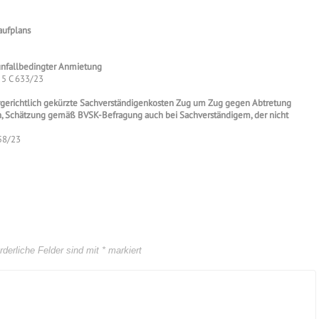
aufplans
unfallbedingter Anmietung
: 5 C 633/23
orgerichtlich gekürzte Sachverständigenkosten Zug um Zug gegen Abtretung
, Schätzung gemäß BVSK-Befragung auch bei Sachverständigem, der nicht
 58/23
rderliche Felder sind mit
*
markiert