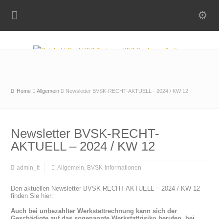
Home
Allgemein
Newsletter BVSK-RECHT-AKTUELL - 2024 / KW 12
Newsletter BVSK-RECHT-
AKTUELL – 2024 / KW 12
admin_it
Allgemein
,
BVSK-Informationen
Den aktuellen Newsletter BVSK-RECHT-AKTUELL – 2024 / KW 12
finden Sie hier:
Auch bei unbezahlter Werkstattrechnung kann sich der
Geschädigte auf das sogenannte Werkstattrisiko berufen, bei