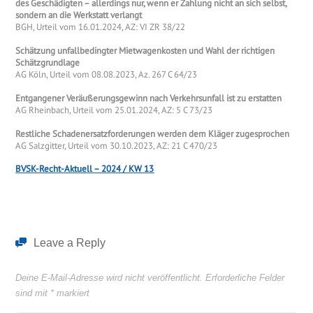
des Geschädigten – allerdings nur, wenn er Zahlung nicht an sich selbst,
sondern an die Werkstatt verlangt
BGH, Urteil vom 16.01.2024, AZ: VI ZR 38/22
Schätzung unfallbedingter Mietwagenkosten und Wahl der richtigen
Schätzgrundlage
AG Köln, Urteil vom 08.08.2023, Az. 267 C 64/23
Entgangener Veräußerungsgewinn nach Verkehrsunfall ist zu erstatten
AG Rheinbach, Urteil vom 25.01.2024, AZ: 5 C 73/23
Restliche Schadenersatzforderungen werden dem Kläger zugesprochen
AG Salzgitter, Urteil vom 30.10.2023, AZ: 21 C 470/23
BVSK-Recht-Aktuell – 2024 / KW 13
Leave a Reply
Deine E-Mail-Adresse wird nicht veröffentlicht.
Erforderliche Felder
sind mit
*
markiert