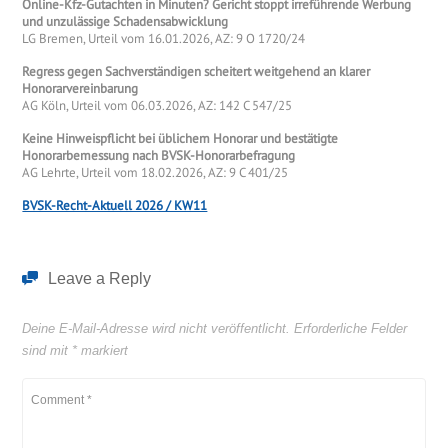
Online-Kfz-Gutachten in Minuten? Gericht stoppt irreführende Werbung
und unzulässige Schadensabwicklung
LG Bremen, Urteil vom 16.01.2026, AZ: 9 O 1720/24
Regress gegen Sachverständigen scheitert weitgehend an klarer
Honorarvereinbarung
AG Köln, Urteil vom 06.03.2026, AZ: 142 C 547/25
Keine Hinweispflicht bei üblichem Honorar und bestätigte
Honorarbemessung nach BVSK-Honorarbefragung
AG Lehrte, Urteil vom 18.02.2026, AZ: 9 C 401/25
BVSK-Recht-Aktuell 2026 / KW11
Leave a Reply
Deine E-Mail-Adresse wird nicht veröffentlicht.
Erforderliche Felder
sind mit
*
markiert