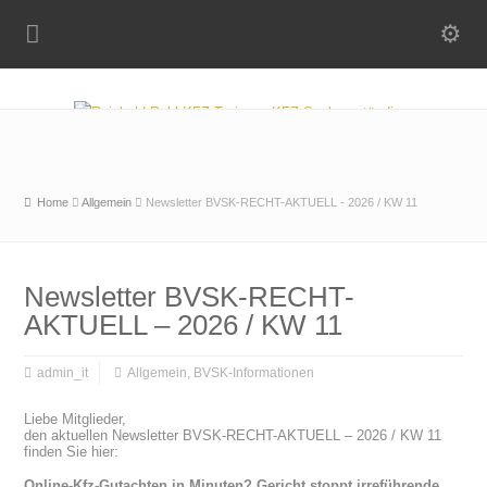
Home
Allgemein
Newsletter BVSK-RECHT-AKTUELL - 2026 / KW 11
Newsletter BVSK-RECHT-
AKTUELL – 2026 / KW 11
admin_it
Allgemein
,
BVSK-Informationen
Liebe Mitglieder,
den aktuellen Newsletter BVSK-RECHT-AKTUELL – 2026 / KW 11
finden Sie hier:
Online-Kfz-Gutachten in Minuten? Gericht stoppt irreführende