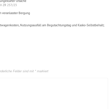
ungeklärter Ursache
III ZR 257/23
h veranlasster Bergung
etwagenkosten, Nutzungsausfall am Begutachtungstag und Kasko-Selbstbehalt;
rderliche Felder sind mit
*
markiert